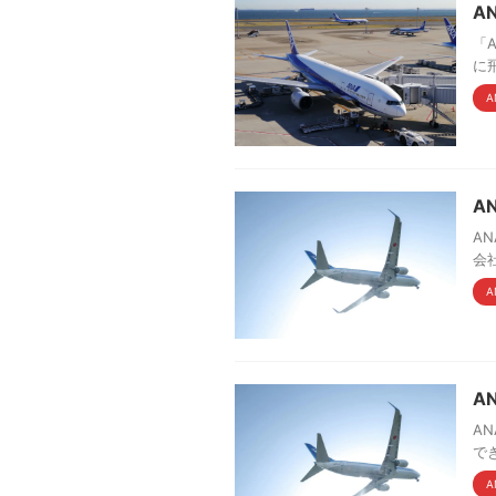
A
「
に
A
A
A
会
A
A
A
で
A