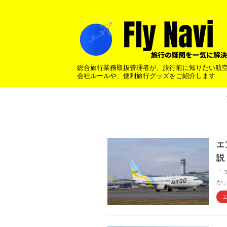
総合旅行業務取扱管理者が、旅行前に知りたい航
会社ルールや、便利旅行グッズをご紹介します
エ
説
「
か