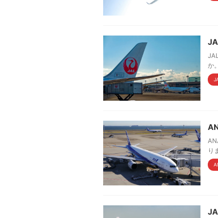
J
J
か
J
A
A
り
A
J