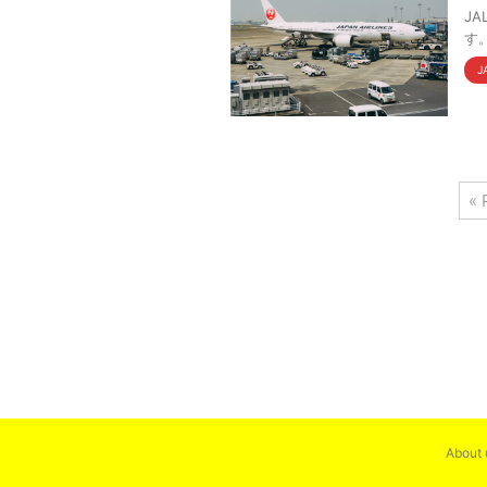
J
す
J
« 
About 