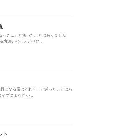
説
なった…」と焦ったことはありません
法が少しわかりに ...
有料になる席はどれ？」と迷ったことはあ
プによる差が ...
ント