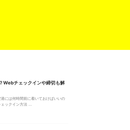
？Webチェックインや締切も解
「空港には何時間前に着いておけばいいの
ックイン方法 ...