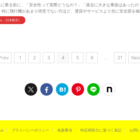
ALに乗る前に、「安全性って実際どうなの？」「過去に大きな事故はあった
。特に飛行機があまり得意でない方ほど、運賃やサービスより先に安全面を確認し
AL（日本航空）
Prev
1
2
3
4
5
6
…
21
Nex
us
プライバシーポリシー
免責事項
特定商取引に基づく表記
お問