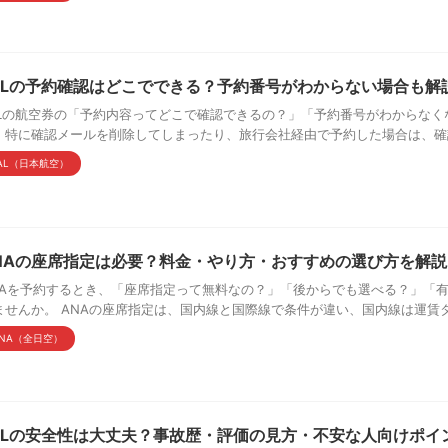
ALの予約確認はどこでできる？予約番号がわからない場合も解
ALの航空券の「予約内容ってどこで確認できるの？」「予約番号がわからなく
。特に確認メールを削除してしまったり、旅行会社経由で予約した場合は、確認方
AL（日本航空）
NAの座席指定は必要？料金・やり方・おすすめの選び方を解説
NAを予約するとき、「座席指定って無料なの？」「後からでも選べる？」「
ませんか。 ANAの座席指定は、国内線と国際線で条件が違い、国内線は運賃タイ
NA（全日空）
ALの安全性は大丈夫？事故歴・評価の見方・不安な人向けポイ