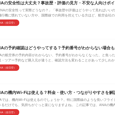
NAの安全性は大丈夫？事故歴・評価の見方・不安な人向けポイ
ANAの安全性って実際どうなの？」「事故歴や評価はどうやって見ればいい
飛行機に慣れていない方や、国際線での利用を控えている方ほど、航空会社の安全
NA（全日空）
NAの予約確認はどうやってする？予約番号がわからない場合も
NAの航空券の予約内容がわからない、予約番号がわからなくなった、と焦っ
社・ツアー予約など購入元が違うと、確認方法も変わることがあって少しわかりに
NA（全日空）
NAの機内Wi-Fiは使える？料金・使い方・つながりやすさを解
NAでは、機内Wi-Fiは使えるのでしょうか？。特に国際線のような長いフラ
きるだけでも、気持ちがぐっと楽になりますよね。 この記事では、ANAの機内Wi-F
NA（全日空）