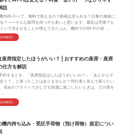
解説
の機内Wi-Fiって、無料で使えるの？動画は見られる？仕事の連絡に
る？——そんな疑問を持つ方も多いと思います。最近は空港でも
インで済ませることが増えてきたぶん、機内でのWi-Fiの使 ...
（日本航空）
Lは座席指定したほうがいい？ | おすすめの座席・座席
の仕方を解説
を予約するとき、「座席指定はしたほうがいいの？」「あとからで
合う？」と迷ったことはありませんか？同行者と並んで座りたい
、長めのフライトで少しでも快適に過ごしたいときは、どの席を
..
（日本航空）
Lの機内持ち込み・受託手荷物（預け荷物）規定につい
説