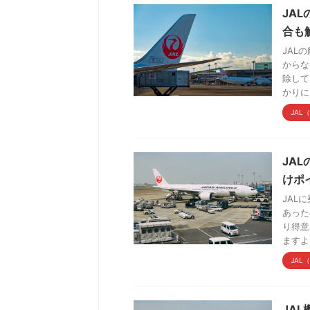
JA
合も
JAL
からな
除して
かりに .
JAL
JA
けポ
JAL
あった
り得意
ますよ .
JAL
JA