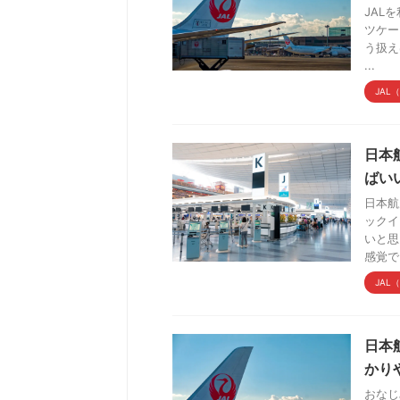
JAL
ツケー
う扱え
...
JAL
日本
ばい
日本航
ックイ
いと思
感覚でい
JAL
日本
かり
おなじ