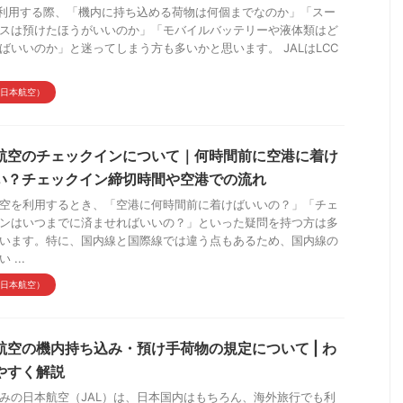
を利用する際、「機内に持ち込める荷物は何個までなのか」「スー
スは預けたほうがいいのか」「モバイルバッテリーや液体類はど
ばいいのか」と迷ってしまう方も多いかと思います。 JALはLCC
（日本航空）
航空のチェックインについて｜何時間前に空港に着け
い？チェックイン締切時間や空港での流れ
空を利用するとき、「空港に何時間前に着けばいいの？」「チェ
ンはいつまでに済ませればいいの？」といった疑問を持つ方は多
います。特に、国内線と国際線では違う点もあるため、国内線の
 ...
（日本航空）
航空の機内持ち込み・預け手荷物の規定について | わ
やすく解説
みの日本航空（JAL）は、日本国内はもちろん、海外旅行でも利