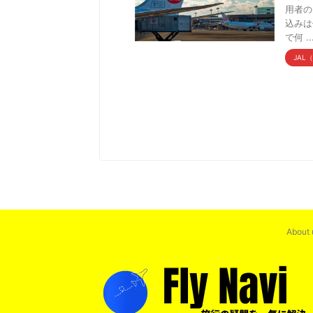
用者の
込みは
で何 ..
JAL
About 