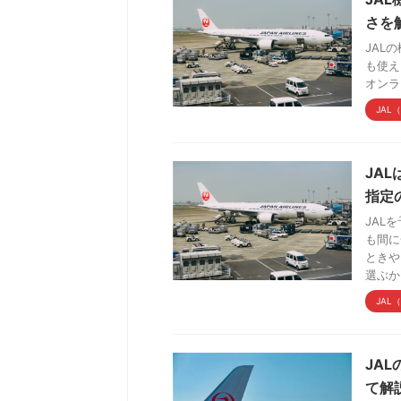
さを
JAL
も使え
オンラ
JAL
JA
指定
JAL
も間に
ときや
選ぶか .
JAL
JA
て解