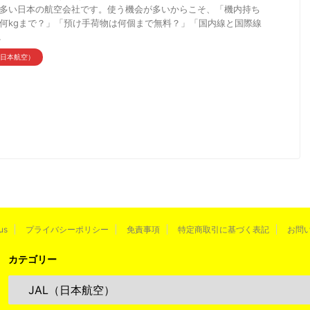
多い日本の航空会社です。使う機会が多いからこそ、「機内持ち
何kgまで？」「預け手荷物は何個まで無料？」「国内線と国際線
.
（日本航空）
us
プライバシーポリシー
免責事項
特定商取引に基づく表記
お問
カテゴリー