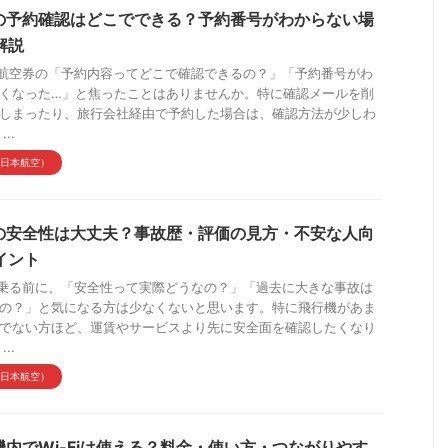
Lの予約確認はどこでできる？予約番号がわからない場
解説
の航空券の「予約内容ってどこで確認できるの？」「予約番号がわ
くなった…」と焦ったことはありませんか。特に確認メールを削
しまったり、旅行会社経由で予約した場合は、確認方法が少しわ
..
（日本航空）
Lの安全性は大丈夫？事故歴・評価の見方・不安な人向
イント
に乗る前に、「安全性って実際どうなの？」「過去に大きな事故は
の？」と気になる方は少なくないと思います。特に飛行機があま
でない方ほど、運賃やサービスより先に安全面を確認したくなり
..
（日本航空）
L機内でWi-Fiは使える？料金・使い方・つながりやす