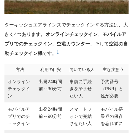
ターキッシュエアラインズでチェックインする方法は、大
きく4つあります。
オンラインチェックイン
、
モバイルア
プリでのチェックイン
、
空港カウンター
、そして
空港の自
1
動チェックイン機
です。
方法
利用の目安
向いている人
主な注意点
オンライン
出発24時間
事前に手続
予約番号
チェックイ
前～90分前
きを済ませ
（PNR）と
ン
たい人
姓が必要
モバイルア
出発24時間
スマートフ
モバイル搭
プリでのチ
前～90分前
ォンで完結
乗券の保存
ェックイン
させたい人
を忘れずに