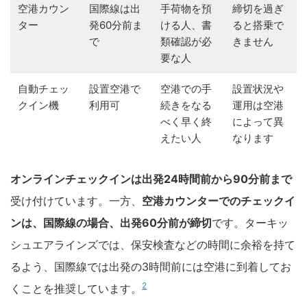
空港カウン
国際線は出
手荷物を預
締切を過ぎ
ター
発60分前ま
ける人、書
ると搭乗で
で
類確認が必
きません
要な人
自動チェッ
設置空港で
空港での手
設置状況や
クイン機
利用可
続きをなる
運用は空港
べく早く終
によって異
えたい人
なります
オンラインチェックインは出発24時間前から90分前まで
受け付けています。一方、
空港カウンターでのチェックイ
ンは、国際線の場合、出発60分前が締切
です。ターキッ
シュエアラインズでは、保安検査などの時間に余裕を持て
るよう、国際線では出発の3時間前には空港に到着してお
2
くことを推奨しています。