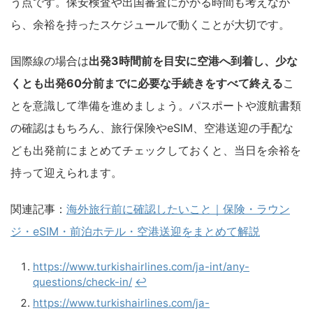
う点です。保安検査や出国審査にかかる時間も考えなが
ら、余裕を持ったスケジュールで動くことが大切です。
国際線の場合は
出発3時間前を目安に空港へ到着し、少な
くとも出発60分前までに必要な手続きをすべて終える
こ
とを意識して準備を進めましょう。パスポートや渡航書類
の確認はもちろん、旅行保険やeSIM、空港送迎の手配な
ども出発前にまとめてチェックしておくと、当日を余裕を
持って迎えられます。
関連記事：
海外旅行前に確認したいこと｜保険・ラウン
ジ・eSIM・前泊ホテル・空港送迎をまとめて解説
https://www.turkishairlines.com/ja-int/any-
questions/check-in/
↩︎
https://www.turkishairlines.com/ja-